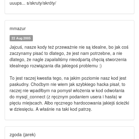
uuups... s/skruty/skróty/
mmazur
22 Aug 2005
Jajcuś, nasze kody też przeważnie nie są idealne, bo jak coś
zaczynamy pisać to dlatego, że jest nam potrzebne, a nie
dlatego, że nagle zapałaliśmy nieodpartą chęcią stworzenia
idealnego rozwiązania dla jakiegoś problemu :)
To jest raczej kwestia tego, na jakim poziomie nasz kod jest
paskudny. Choćbym nie wiem jak szybkiego hacka pisał, to
raczej nie wpadłbym na pomysł włożenia w kod odwołania
do mysql_connect (z ręcznym podaniem usera i hasła) w
pięciu miejscach. Albo ręcznego hardocowania jakiejś ścieżki
w dziesięciu. A właśnie na taki kod patrzę.
zgoda (jarek)