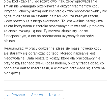
o ów kod - zaplanuj go rozwojowo i tak, żeby wprowadzanie
zmian nie wymagało przepisywania dużych fragmentów kodu.
Przygotuj choćby krótką dokumentację - twoi współpracownicy nie
będą mieli czasu na czytanie całości kodu za każdym razem,
kiedy potrzebują z niego skorzystać. To jest właśnie największa
zaleta korzystania z szeroko stosowanych rozwiązań - problemy
za ciebie rozwiązują inni. Ty możesz skupić się kodzie
funkcjonalnym, a nie na poprawianiu używanych narzędzi i
bibliotek.
Reasumując: w pracy codziennej pisze się masę nowego kodu,
ale staramy się ograniczać do tego, którego napisanie jest
nieodwołalne. Cała reszta to koszty, które dla pracodawcy nie
przynoszą żadnego zysku (poza kodem, o który trzeba dbać, co
pochłania dalsze ilości czasu, a w efekcie przekłada się znów na
pieniądze).
← Previous
Archive
Next →