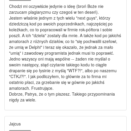
Chodzi mi oczywiście jedynie o ideę (broń Boże nie
zarzucam plagiaryzmu czy czegoś w ten deseń).
Jestem właśnie jednym z tych wielu "next guys", którzy
dziedziczą kod po swoich poprzednikach, najczęściej po
koleżkach, co to popracowali w firmie rok-półtora i sobie
poszli. A ich "dzieła" zostały dla mnie. A także kod po jakichś
amatorach z różnych działów, co to "się pochwalili szefowi,
że umią w Delphi" i teraz się okazało, że jednak za mało
"umią" i zawodowy programista jednak musi to poprawić.
Jedno wszyscy oni mają wspólne -- żaden nie myślał o
swoim następcy, stąd czytanie takiego kodu to ciągłe
drapanie się po łysinie z myślą "WTF?!", albo po naszemu
"CTKJ?!". I jak podliczyłem, to głównie za to firma mi
ostatnio płaci, za grzebanie się w gównie po jakichś
amatorach. Frustrujące.
Dobrze, Patrys, że o tym piszesz. Takiego przypominania
nigdy za wiele.
Jajcus