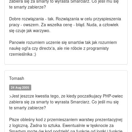
zabiera się za smarty to wyrasta Smarciarz. Co jeśli mu się
te smarty zabierze?
Dobre rozwiązania - tak. Rozwiązania w celu przyspieszenia
pracy - owszem. Za wszelka cenę - błąd. Nuda, a człowiek
się czuje jak warzywo.
Panowie rozumiem uczenie się smartów tak jak rozumiem
naukę ogl'a czy directx'a, ale nie róbcie z programisty
rzemieślnika ;)
Tomash
24 Aug 2005
>Jest jeszcze kwestia tego, ze kiedy poczatkujacy PHP-owiec
zabiera się za smarty to wyrasta Smarciarz. Co jeśli mu się
te smarty zabierze?
Pisze obleśny kod z przemieszaniem warstwy prezentacyjnej
z logiczną. Żadna to sztuka. Ewentualnie w tęsknocie za
Smartym może ów kod podzielić na funkcje od logiki i funkcje