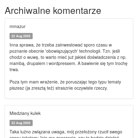
Archiwalne komentarze
mmazur
22 Aug 2005
Inna sprawa, że trzeba zainwestować sporo czasu w
poznanie obecnie 'obowiązujących' technologii. Tzn. jeśli
chodzi o wuwę, to warto mieć już jakieś doświadczenia z np.
mambą, drupalem i wordpressem. A bawienie się tym trochę
trwa.
Poza tym mam wrażenie, że poruszając tego typu tematy
piszesz (ja zresztą też) strasznie oczywiste rzeczy.
Miedziany kulek
22 Aug 2005
Taka luźno związana uwaga, mój przełożony rzucił swego
czasu tekstem: "nie ma znaczenia, czy to będzie działać,