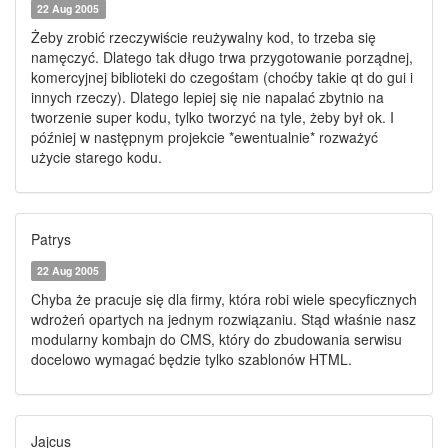
22 Aug 2005
Żeby zrobić rzeczywiście reużywalny kod, to trzeba się
namęczyć. Dlatego tak długo trwa przygotowanie porządnej,
komercyjnej biblioteki do czegośtam (choćby takie qt do gui i
innych rzeczy). Dlatego lepiej się nie napalać zbytnio na
tworzenie super kodu, tylko tworzyć na tyle, żeby był ok. I
później w następnym projekcie *ewentualnie* rozważyć
użycie starego kodu.
Patrys
22 Aug 2005
Chyba że pracuje się dla firmy, która robi wiele specyficznych
wdrożeń opartych na jednym rozwiązaniu. Stąd właśnie nasz
modularny kombajn do CMS, który do zbudowania serwisu
docelowo wymagać będzie tylko szablonów HTML.
Jajcus