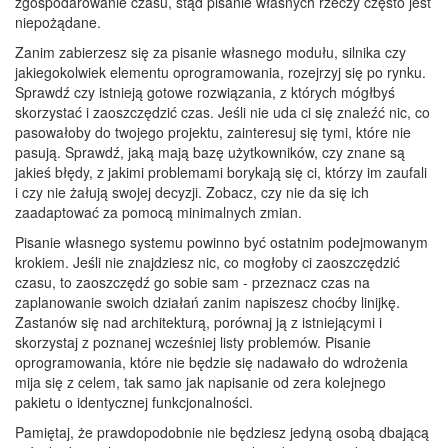
zgospodarowanie czasu, stąd pisanie własnych rzeczy często jest
niepożądane.
Zanim zabierzesz się za pisanie własnego modułu, silnika czy
jakiegokolwiek elementu oprogramowania, rozejrzyj się po rynku.
Sprawdź czy istnieją gotowe rozwiązania, z których mógłbyś
skorzystać i zaoszczędzić czas. Jeśli nie uda ci się znaleźć nic, co
pasowałoby do twojego projektu, zainteresuj się tymi, które nie
pasują. Sprawdź, jaką mają bazę użytkowników, czy znane są
jakieś błędy, z jakimi problemami borykają się ci, którzy im zaufali
i czy nie żałują swojej decyzji. Zobacz, czy nie da się ich
zaadaptować za pomocą minimalnych zmian.
Pisanie własnego systemu powinno być ostatnim podejmowanym
krokiem. Jeśli nie znajdziesz nic, co mogłoby ci zaoszczędzić
czasu, to zaoszczędź go sobie sam - przeznacz czas na
zaplanowanie swoich działań zanim napiszesz choćby linijkę.
Zastanów się nad architekturą, porównaj ją z istniejącymi i
skorzystaj z poznanej wcześniej listy problemów. Pisanie
oprogramowania, które nie będzie się nadawało do wdrożenia
mija się z celem, tak samo jak napisanie od zera kolejnego
pakietu o identycznej funkcjonalności.
Pamiętaj, że prawdopodobnie nie będziesz jedyną osobą dbającą