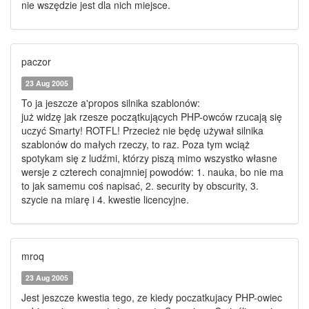
nie wszędzie jest dla nich miejsce.
paczor
23 Aug 2005
To ja jeszcze a'propos silnika szablonów:
już widzę jak rzesze początkujących PHP-owców rzucają się
uczyć Smarty! ROTFL! Przecież nie będę używał silnika
szablonów do małych rzeczy, to raz. Poza tym wciąż
spotykam się z ludźmi, którzy piszą mimo wszystko własne
wersje z czterech conajmniej powodów: 1. nauka, bo nie ma
to jak samemu coś napisać, 2. security by obscurity, 3.
szycie na miarę i 4. kwestie licencyjne.
mroq
23 Aug 2005
Jest jeszcze kwestia tego, ze kiedy poczatkujacy PHP-owiec