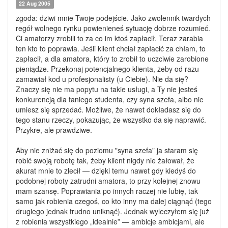
22 Aug 2005
zgoda: dziwi mnie Twoje podejście. Jako zwolennik twardych
regół wolnego rynku powienieneś sytuację dobrze rozumieć.
Ci amatorzy zrobili to za co im ktoś zapłacił. Teraz zarabia
ten kto to poprawia. Jeśli klient chciał zapłacić za chłam, to
zapłacił, a dla amatora, który to zrobił to uczciwie zarobione
pieniądze. Przekonaj potencjalnego klienta, żeby od razu
zamawiał kod u profesjonalisty (u Ciebie). Nie da się?
Znaczy się nie ma popytu na takie usługi, a Ty nie jesteś
konkurencją dla taniego studenta, czy syna szefa, albo nie
umiesz się sprzedać. Możliwe, że nawet dokładasz się do
tego stanu rzeczy, pokazując, że wszystko da się naprawić.
Przykre, ale prawdziwe.
Aby nie zniżać się do poziomu "syna szefa" ja staram się
robić swoją robotę tak, żeby klient nigdy nie żałował, że
akurat mnie to zlecił — dzięki temu nawet gdy kiedyś do
podobnej roboty zatrudni amatora, to przy kolejnej znowu
mam szansę. Poprawiania po innych raczej nie lubię, tak
samo jak robienia czegoś, co kto inny ma dalej ciągnąć (tego
drugiego jednak trudno uniknąć). Jednak wyleczyłem się już
z robienia wszystkiego „idealnie” — ambicje ambicjami, ale