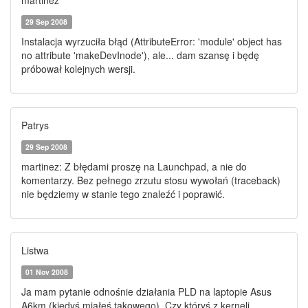
martinez
29 Sep 2008
Instalacja wyrzuciła błąd (AttributeError: 'module' object has
no attribute 'makeDevInode'), ale... dam szansę i będę
próbował kolejnych wersji.
Patrys
29 Sep 2008
martinez: Z błędami proszę na Launchpad, a nie do
komentarzy. Bez pełnego zrzutu stosu wywołań (traceback)
nie będziemy w stanie tego znaleźć i poprawić.
Listwa
01 Nov 2008
Ja mam pytanie odnośnie działania PLD na laptopie Asus
A6km (kiedyś miałeś takowego). Czy któryś z kerneli