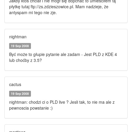
Jakby ktoś chciał i nie mógł się dopchać to umieściłem tą
płytkę tutaj ftp://zs.zdzieszowice.pl. Mam nadzieje, że
antyspam mi tego nie zje.
nightman
19 Sep 2008
Być może to głupie pytanie ale zadam - Jest PLD z KDE 4
lub choćby z 3.5?
cactus
19 Sep 2008
nightman: chodzi ci o PLD live ? Jesli tak, to nie ma ale z
pewnoscia powstanie :)