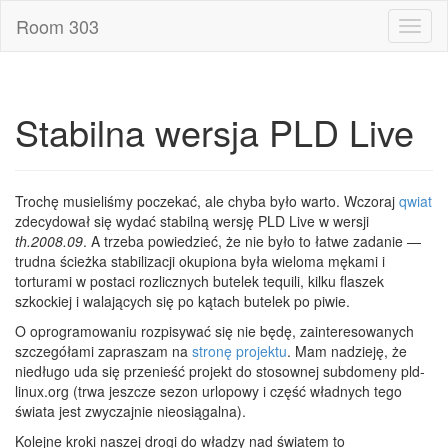
Room 303
Toggl
naviga
Stabilna wersja PLD Live
Trochę musieliśmy poczekać, ale chyba było warto. Wczoraj
qwiat
zdecydował się wydać stabilną wersję PLD Live w wersji
th.2008.09
. A trzeba powiedzieć, że nie było to łatwe zadanie —
trudna ścieżka stabilizacji okupiona była wieloma mękami i
torturami w postaci rozlicznych butelek tequili, kilku flaszek
szkockiej i walających się po kątach butelek po piwie.
O oprogramowaniu rozpisywać się nie będę, zainteresowanych
szczegółami zapraszam na
stronę projektu
. Mam nadzieję, że
niedługo uda się przenieść projekt do stosownej subdomeny pld-
linux.org (trwa jeszcze sezon urlopowy i część władnych tego
świata jest zwyczajnie nieosiągalna).
Kolejne kroki naszej drogi do władzy nad światem to